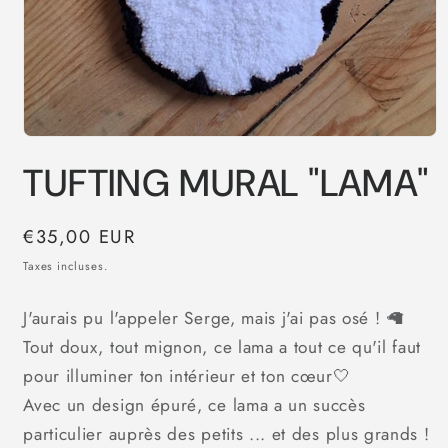
Ouvrir
le
TUFTING MURAL "LAMA"
média
1
dans
une
Prix
€35,00 EUR
fenêtre
modale
habituel
Taxes incluses.
J'aurais pu l'appeler Serge, mais j'ai pas osé ! 🦙
Tout doux, tout mignon, ce lama a tout ce qu'il faut
pour illuminer ton intérieur et ton cœur🤍
Avec un design épuré, ce lama a un succès
particulier auprès des petits ... et des plus grands !